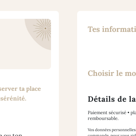
Tes informat
Choisir le m
server ta place
Détails de 
 sérénité.
Paiement sécurisé • pl
remboursable.
Vos données personnelles 
e ou ton
commande, pour vous aider