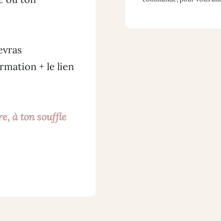
evras
mation + le lien
e, à ton souffle